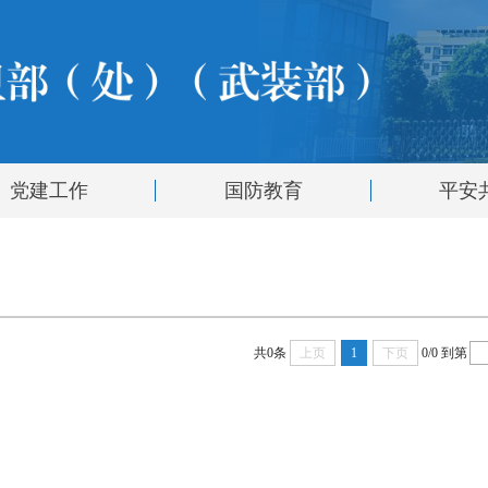
党建工作
国防教育
平安
共0条
上页
1
下页
0/0
到第