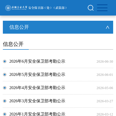
信息公开
>
信息公开
2026年6月安全保卫部考勤公示
2026-06-30
2026年5月安全保卫部考勤公示
2026-06-01
2026年4月安全保卫部考勤公示
2026-05-06
2026年3月安全保卫部考勤公示
2026-03-27
2026年1月安全保卫部考勤公示
2026-03-12